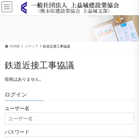
コ
ナ
ン
ビ
テ
ゲ
ン
ー
メディア
ツ
シ
に
ョ
移
ン
HOME
メディア
鉄道近接工事協議
動
に
移
動
鉄道近接工事協議
投稿はありません。
ログイン
ユーザー名
パスワード