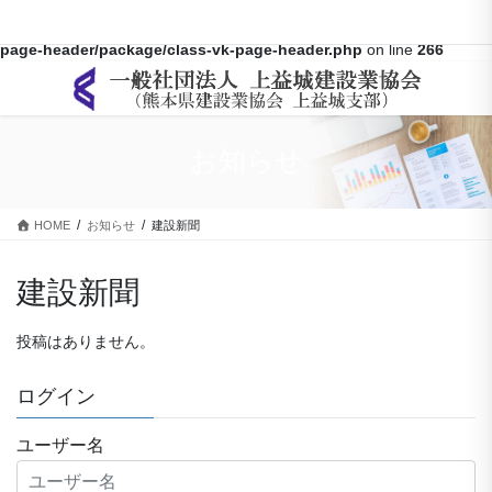
Warning
: Array to string conversion in
/home/kamimasiki/kumaken-
kami.com/public_html/wp-content/themes/lightning-pro/inc/vk-
page-header/package/class-vk-page-header.php
on line
266
コ
ナ
ン
ビ
テ
ゲ
ン
ー
お知らせ
ツ
シ
に
ョ
移
ン
HOME
お知らせ
建設新聞
動
に
移
動
建設新聞
投稿はありません。
ログイン
ユーザー名