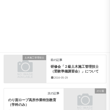
参加費:
無料
お問い合わせ:
熊本県建設業協会 上益城支部
0967-72-0430
総会
通常総会
総会
、
通常総会
タグ
土木施工管理技士
前の記事
研修会「２級土木施工管理技士
（受験準備講習会）」について
2016-05-29
のり面
次の記事
のり面ロープ高所作業特別教育
（学科のみ）