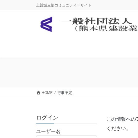
コ
ナ
上益城支部コミュニティーサイト
ン
ビ
テ
ゲ
ン
ー
ツ
シ
に
ョ
移
ン
動
に
移
動
HOME
行事予定
ログイン
この情報への
ください。
ユーザー名