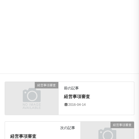
参加費:
無料
お問い合わせ:
熊本県建設業協会上益城支部
0967-72-0430
経営事項審査
経審
能力審査
7月～8月法人
経営事項審査
、
経審
、
能力審査
タグ
経営事項審査
前の記事
経営事項審査
2016-04-14
経営事項審査
次の記事
経営事項審査