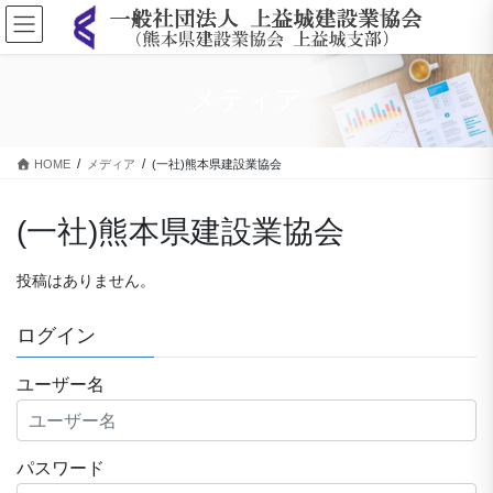
コ
ナ
ン
ビ
テ
ゲ
ン
ー
メディア
ツ
シ
に
ョ
移
ン
HOME
メディア
(一社)熊本県建設業協会
動
に
移
動
(一社)熊本県建設業協会
投稿はありません。
ログイン
ユーザー名
パスワード