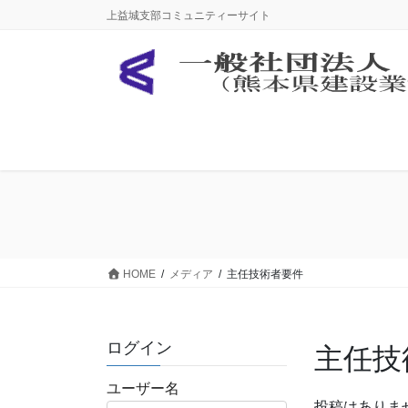
コ
ナ
上益城支部コミュニティーサイト
ン
ビ
テ
ゲ
ン
ー
ツ
シ
に
ョ
移
ン
動
に
移
動
HOME
メディア
主任技術者要件
ログイン
主任技
ユーザー名
投稿はありま