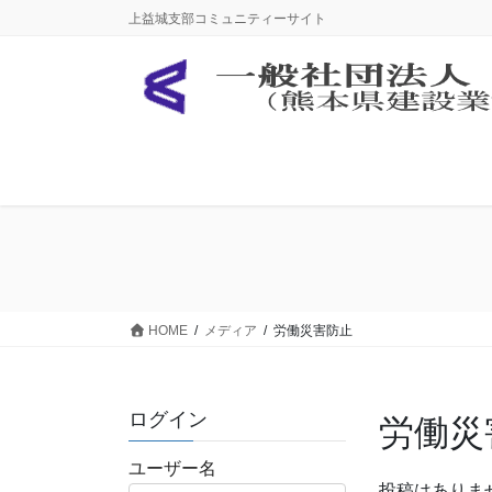
コ
ナ
上益城支部コミュニティーサイト
ン
ビ
テ
ゲ
ン
ー
ツ
シ
に
ョ
移
ン
動
に
移
動
HOME
メディア
労働災害防止
ログイン
労働災
ユーザー名
投稿はありま