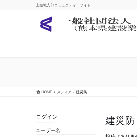
コ
ナ
上益城支部コミュニティーサイト
ン
ビ
テ
ゲ
ン
ー
ツ
シ
に
ョ
移
ン
動
に
移
動
HOME
メディア
建災防
ログイン
建災防
ユーザー名
投稿はありま