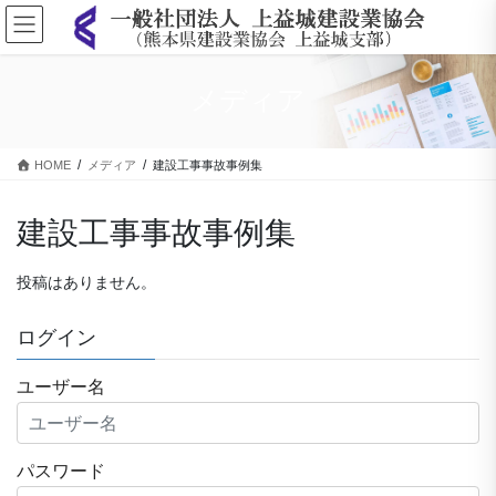
コ
ナ
ン
ビ
テ
ゲ
ン
ー
メディア
ツ
シ
に
ョ
移
ン
HOME
メディア
建設工事事故事例集
動
に
移
動
建設工事事故事例集
投稿はありません。
ログイン
ユーザー名
パスワード