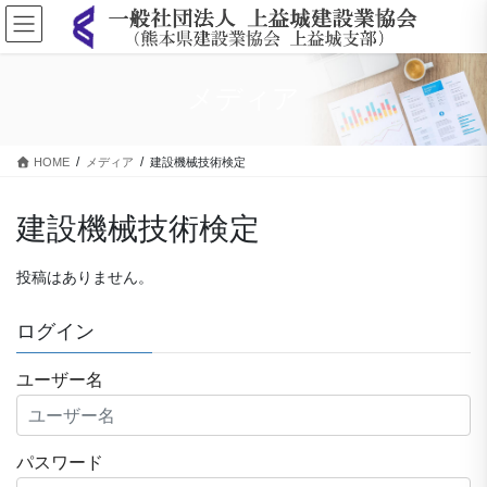
コ
ナ
ン
ビ
テ
ゲ
ン
ー
メディア
ツ
シ
に
ョ
移
ン
HOME
メディア
建設機械技術検定
動
に
移
動
建設機械技術検定
投稿はありません。
ログイン
ユーザー名
パスワード