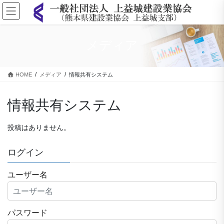
コ
ナ
ン
ビ
テ
ゲ
ン
ー
メディア
ツ
シ
に
ョ
移
ン
HOME
メディア
情報共有システム
動
に
移
動
情報共有システム
投稿はありません。
ログイン
ユーザー名
パスワード