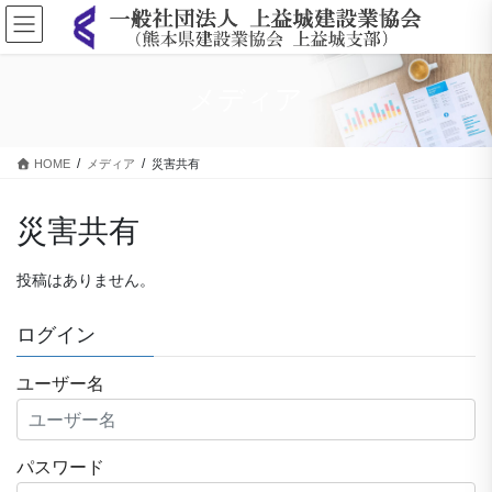
コ
ナ
ン
ビ
テ
ゲ
ン
ー
メディア
ツ
シ
に
ョ
移
ン
HOME
メディア
災害共有
動
に
移
動
災害共有
投稿はありません。
ログイン
ユーザー名
パスワード