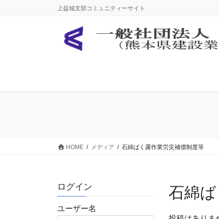
コ
ナ
上益城支部コミュニティーサイト
ン
ビ
テ
ゲ
ン
ー
ツ
シ
に
ョ
移
ン
動
に
移
動
HOME
メディア
石綿ばく露作業労災補償制度等
ログイン
石綿ば
ユーザー名
投稿はありま