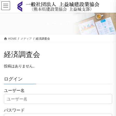
コ
ナ
ン
ビ
テ
ゲ
ン
ー
メディア
ツ
シ
に
ョ
移
ン
HOME
メディア
経済調査会
動
に
移
動
経済調査会
投稿はありません。
ログイン
ユーザー名
パスワード