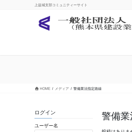
コ
ナ
上益城支部コミュニティーサイト
ン
ビ
テ
ゲ
ン
ー
ツ
シ
に
ョ
移
ン
動
に
移
動
HOME
メディア
警備業法指定路線
ログイン
警備業
ユーザー名
投稿はありま