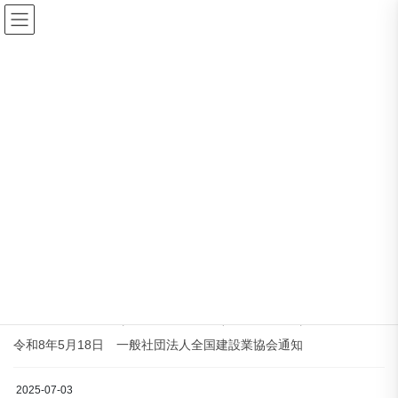
コ
ナ
ン
ビ
テ
ゲ
ン
ー
ダウンロード
ツ
シ
に
ョ
移
ン
HOME
ダウンロード
インフラDX
動
に
移
動
インフラDX
2026-05-28
その他のダウンロード
【2026-05-28】インフラDX NEWS（令和7年
度第四四半期）について（情報提供）
令和8年5月18日 一般社団法人全国建設業協会通知
2025-07-03