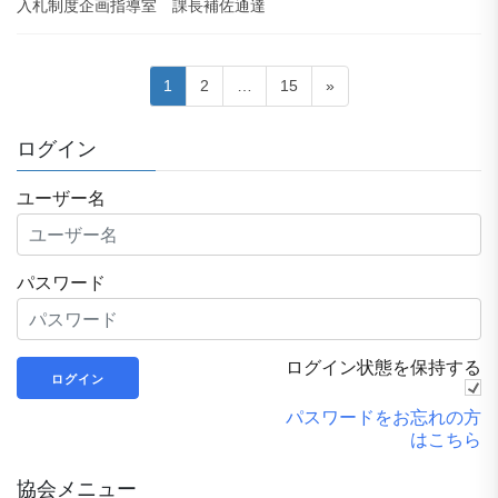
入札制度企画指導室 課長補佐通達
投
ペ
ペ
ペ
1
2
…
15
»
稿
ー
ー
ー
ジ
ジ
ジ
の
ログイン
ペ
ユーザー名
ー
ジ
送
パスワード
り
ログイン状態を保持する
パスワードをお忘れの方
はこちら
協会メニュー