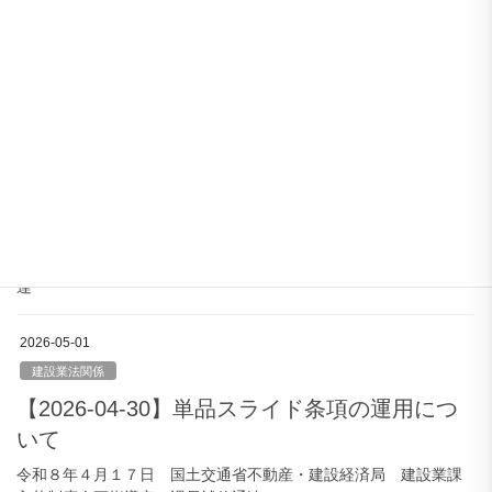
令和8年4月30日 （一社）全国建設業協会 会長 通達
2026-05-08
建設業法関係
【2026-05-08】脱炭素社会の実現に資するた
めの建築物のエネルギー消費性能の向上に関
する法律等 の一部を改正する法律の運用につ
いて（周知依頼）
令和8年4月24日 国土交通省住宅局参事官（建築企画担当） 通
達
2026-05-01
建設業法関係
【2026-04-30】単品スライド条項の運用につ
いて
令和８年４月１７日 国土交通省不動産・建設経済局 建設業課