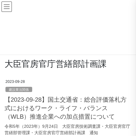
コ
ナ
ン
ビ
テ
ゲ
ン
ー
ダウンロード
ツ
シ
に
ョ
移
ン
HOME
ダウンロード
大臣官房官庁営繕部計画課
動
に
移
動
大臣官房官庁営繕部計画課
2023-09-28
建設業法関係
【2023-09-28】国土交通省：総合評価落札方
式におけるワーク・ライフ・バランス
（WLB）推進企業への加点措置について
令和5年（2023年）9月24日 大臣官房技術調査課・大臣官房官庁
営繕部管理課・大臣官房官庁営繕部計画課 通知