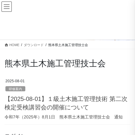
コ
ナ
ン
ビ
テ
ゲ
ン
ー
ダウンロード
ツ
シ
に
ョ
移
ン
HOME
ダウンロード
熊本県土木施工管理技士会
動
に
移
動
熊本県土木施工管理技士会
2025-08-01
研修案内
【2025-08-01】１級土木施工管理技術 第二次
検定受検講習会の開催について
令和7年（2025年）8月1日 熊本県土木施工管理技士会 通知