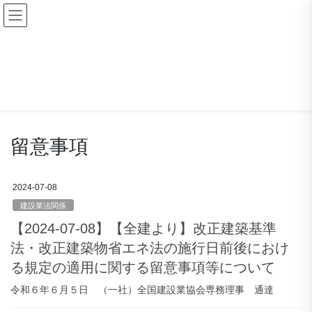
コ
ナ
ン
ビ
テ
ゲ
ン
ー
ダウンロード
ツ
シ
に
ョ
移
ン
HOME
ダウンロード
留意事項
動
に
移
動
留意事項
2024-07-08
建設業法関係
【2024-07-08】【全建より】改正建築基準
法・改正建築物省エネ法の施行日前後におけ
る規定の適用に関する留意事項等について
令和６年６月５日 （一社）全国建設業協会専務理事 通達