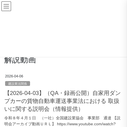
コ
ナ
ン
ビ
テ
ゲ
ン
ー
ダウンロード
ツ
シ
に
ョ
移
ン
HOME
ダウンロード
解説動画
動
に
移
動
解説動画
2026-04-06
建設業法関係
【2026-04-03】（QA・録画公開）自家用ダン
プカーの貨物自動車運送事業法における 取扱
いに関する説明会（情報提供）
令和８年４月１日 （一社）全国建設業協会 事業部 通達 【説
明会アーカイブ動画ＵＲＬ】 https://www.youtube.com/watch?