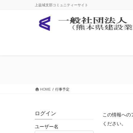
コ
ナ
上益城支部コミュニティーサイト
ン
ビ
テ
ゲ
ン
ー
ツ
シ
に
ョ
移
ン
動
に
移
動
HOME
行事予定
ログイン
この情報への
ください。
ユーザー名