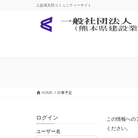
コ
ナ
上益城支部コミュニティーサイト
ン
ビ
テ
ゲ
ン
ー
ツ
シ
に
ョ
移
ン
動
に
移
動
HOME
行事予定
ログイン
この情報への
ください。
ユーザー名