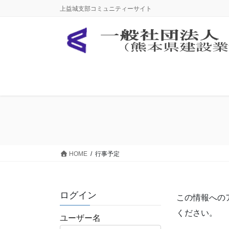
コ
ナ
上益城支部コミュニティーサイト
ン
ビ
テ
ゲ
ン
ー
ツ
シ
に
ョ
移
ン
動
に
移
動
HOME
行事予定
ログイン
この情報への
ください。
ユーザー名