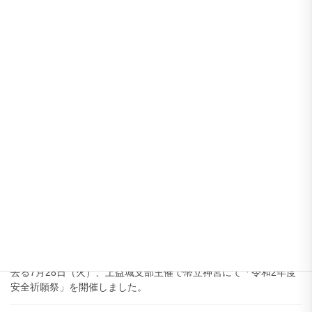
において「令和7年度 安全祈願祭」を役員のみで開催いたしました
ので、その模様をお伝えします。
2023-07-24
支部からのお知らせ
【2023-07-24】令和5年度 上益城支部安全祈
願祭を開催しました。
去る7月12日（水）、上益城支部主催で幣立神宮にて「令和5年度
安全祈願祭」を8年ぶりに全会員参加型で開催しました。
2020-08-04
支部からのお知らせ
【2020-08-04】令和2年度 上益城支部安全祈
願祭を開催しました。
去る7月28日（火）、上益城支部主催で幣立神宮にて「令和2年度
安全祈願祭」を開催しました。