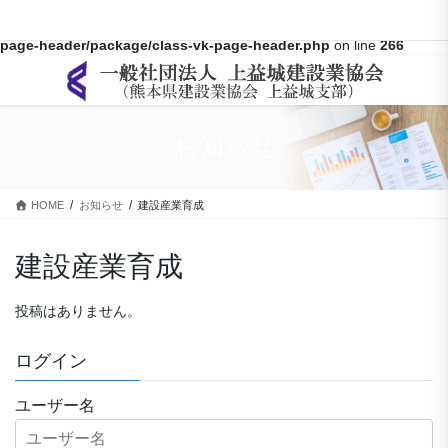
Warning
: Array to string conversion in
/home/kamimasiki/kumaken-
kami.com/public_html/wp-content/themes/lightning-pro/inc/vk-
page-header/package/class-vk-page-header.php
on line
266
コ
ナ
ン
ビ
テ
ゲ
ン
ー
お知らせ
ツ
シ
に
ョ
移
ン
HOME
お知らせ
建設産業育成
動
に
移
動
建設産業育成
投稿はありません。
ログイン
ユーザー名