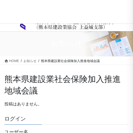
Warning
: Array to string conversion in
/home/kamimasiki/kumaken-
kami.com/public_html/wp-content/themes/lightning-pro/inc/vk-
page-header/package/class-vk-page-header.php
on line
266
コ
ナ
ン
ビ
テ
ゲ
ン
ー
お知らせ
ツ
シ
に
ョ
移
ン
HOME
お知らせ
熊本県建設業社会保険加入推進地域会議
動
に
移
動
熊本県建設業社会保険加入推進
地域会議
投稿はありません。
ログイン
ユーザー名