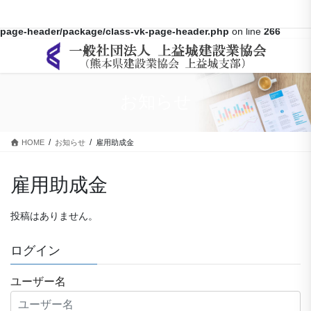
Warning
: Array to string conversion in
/home/kamimasiki/kumaken-
kami.com/public_html/wp-content/themes/lightning-pro/inc/vk-
page-header/package/class-vk-page-header.php
on line
266
コ
ナ
ン
ビ
テ
ゲ
ン
ー
お知らせ
ツ
シ
に
ョ
移
ン
HOME
お知らせ
雇用助成金
動
に
移
動
雇用助成金
投稿はありません。
ログイン
ユーザー名