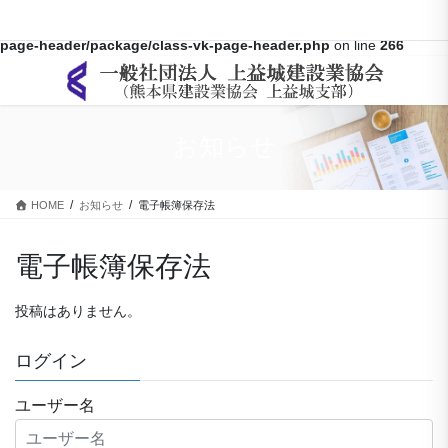
Warning
: Array to string conversion in
/home/kamimasiki/kumaken-
kami.com/public_html/wp-content/themes/lightning-pro/inc/vk-
page-header/package/class-vk-page-header.php
on line
266
コ
ナ
ン
ビ
テ
ゲ
ン
ー
お知らせ
ツ
シ
に
ョ
移
ン
HOME
お知らせ
電子帳簿保存法
動
に
移
動
電子帳簿保存法
投稿はありません。
ログイン
ユーザー名