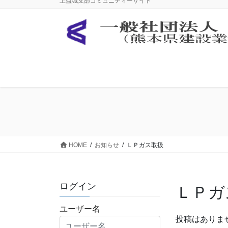
上益城支部コミュニティーサイト
ン
ビ
テ
ゲ
ン
ー
ツ
シ
に
ョ
移
ン
動
に
移
動
HOME
お知らせ
ＬＰガス取扱
ログイン
ＬＰガ
ユーザー名
投稿はありま