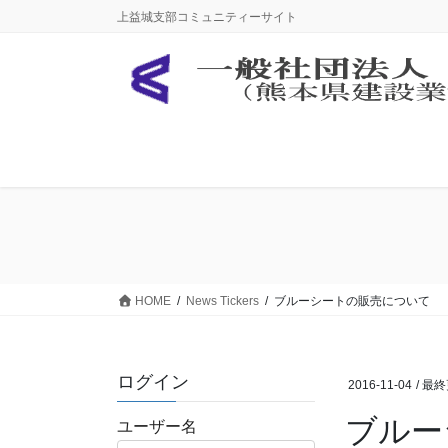
コ
ナ
上益城支部コミュニティーサイト
ン
ビ
テ
ゲ
ン
ー
ツ
シ
に
ョ
移
ン
動
に
移
動
HOME
News Tickers
ブルーシートの販売について
ログイン
2016-11-04
/ 最
ブルー
ユーザー名