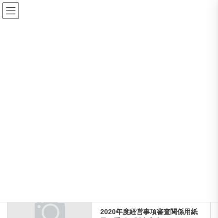
コ
ナ
ン
ビ
テ
ゲ
ン
ー
News Tickers
ツ
シ
に
ョ
移
ン
HOME
News Tickers
振興局職員配置図を掲載しました。
動
に
移
動
2020-04-14
/ 最終更新日 :
2020-04-14
上益城支部
振興局職員配置図を掲載しまし
た。
◆2020年4月1日現在の
前の記事
2020年度経営事項審査関係用紙