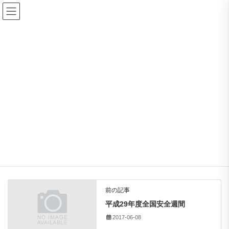
コ
ナ
ン
ビ
テ
ゲ
ン
ー
News Tickers
ツ
シ
に
ョ
移
ン
HOME
News Tickers
７月は熱中症予防強化月間です。
動
に
移
動
2017-07-13
/ 最終更新日 :
2017-07-20
上益城支部
７月は熱中症予防強化月間です。
７ 月 は 熱 中 症
前の記事
平成29年度全国安全週間
2017-06-08