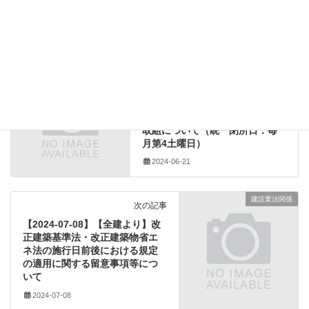
建設業法関係
カテゴリー
(一財)建設業振興基金
、
CCUS
、
タグ
建設キャリアアップシステム
その他のダウンロード
前の記事
【2024-06-21】九州・沖縄の公
共工事における現場一斉閉所の
取組について（統一閉所日：毎
月第4土曜日）
2024-06-21
建設業法関係
次の記事
【2024-07-08】【全建より】改
正建築基準法・改正建築物省エ
ネ法の施行日前後における規定
の適用に関する留意事項等につ
いて
2024-07-08