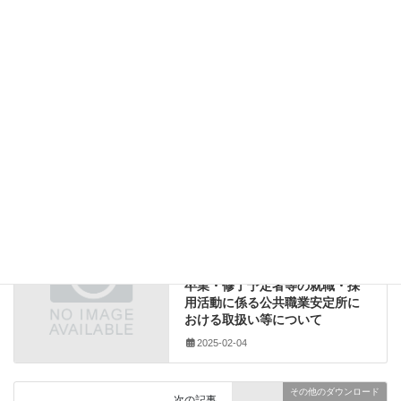
下請代金
下請契約報告事務取扱要領
建設業法改正
改正
施工体制台帳等の作成マニュアル
熊本県土木部
建設業法関係
カテゴリー
下請代金
、
下請契約報告事務取扱要領
、
建設業法改正
タグ
、
改正
、
施工体制台帳等の作成マニュアル
、
熊本県土木部
その他のダウンロード
前の記事
【2025-02-04】令和７年度の大
学、短期大学及び高等専門学校
卒業・修了予定者等の就職・採
用活動に係る公共職業安定所に
おける取扱い等について
2025-02-04
その他のダウンロード
次の記事