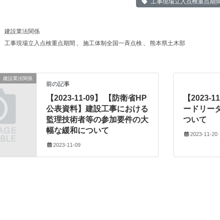
工事現場立入点検重点期
建設業法関係
工事現場立入点検重点期間
、
施工体制全国一斉点検
、
熊本県土木部
建設業法関係
前の記事
【2023-11-09】 【防衛省HP
【2023-
公表資料】建設工事における
ードリー
監理技術者等の参加要件の大
ついて
幅な緩和について
2023-11-20
2023-11-09