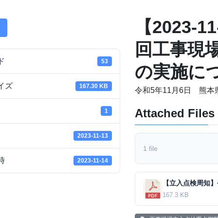
【2023-
回工事現
ド
53
の実施に
イズ
167.30 KB
令和5年11月6日 熊
Attached Files
1
2023-11-13
1 file
時
2023-11-14
167.3 KB