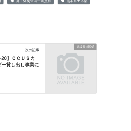
間
施工体制全国一斉点検
熊本県土木部
建設業法関係
次の記事
11-20】ＣＣＵＳカ
ダー貸し出し事業に