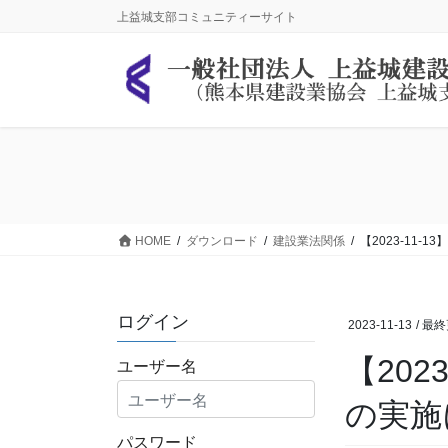
コ
ナ
上益城支部コミュニティーサイト
ン
ビ
テ
ゲ
ン
ー
ツ
シ
に
ョ
移
ン
動
に
移
動
HOME
ダウンロード
建設業法関係
【2023-11
ログイン
2023-11-13
/ 最
【20
ユーザー名
の実施
パスワード