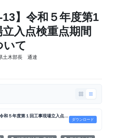
11-13】令和５年度第1
場立入点検重点期間
ついて
本県土木部長 通達
【立入点検周知】令和５年度第１回工事現場立入点検重点期間の実施について（会員宛）.pdf
ダウンロード