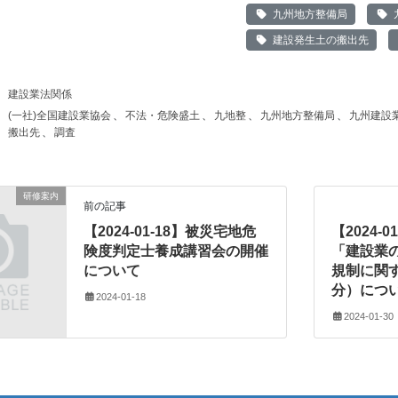
九州地方整備局
建設発生土の搬出先
建設業法関係
(一社)全国建設業協会
、
不法・危険盛土
、
九地整
、
九州地方整備局
、
九州建設
搬出先
、
調査
研修案内
前の記事
【2024-01-18】被災宅地危
【2024-
険度判定士養成講習会の開催
「建設業
について
規制に関
分）につ
2024-01-18
2024-01-30