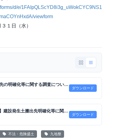
com/forms/d/e/1FAIpQLScYD8i3g_uWokCYC9NS1
DmaCOYnHxdA/viewform
月３１日（水）
建設発生土の搬出先の明確化等に関する調査について.pdf
ダウンロード
④ 【Excel回答用】建設発生土搬出先明確化等に関する調査.xlsx
ダウンロード
不法・危険盛土
九地整