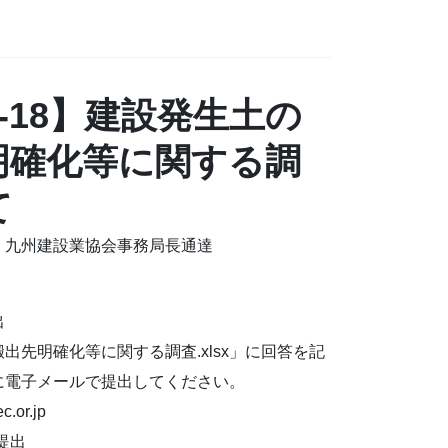
01-18】建設発生土の
明確化等に関する調
て
 九州建設業協会事務局長通達
出
出先明確化等に関する調査.xlsx」に回答を記
に電子メールで提出してください。
.or.jp
提出