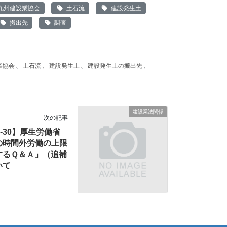
九州建設業協会
土石流
建設発生土
搬出先
調査
業協会
、
土石流
、
建設発生土
、
建設発生土の搬出先
、
建設業法関係
次の記事
01-30】厚生労働省
の時間外労働の上限
するＱ＆Ａ」（追補
いて