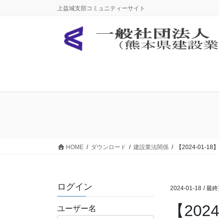
コ
ナ
上益城支部コミュニティーサイト
ン
ビ
テ
ゲ
ン
ー
ツ
シ
に
ョ
移
ン
動
に
移
動
HOME
ダウンロード
建設業法関係
【2024-01
ログイン
2024-01-18
/ 最
【20
ユーザー名