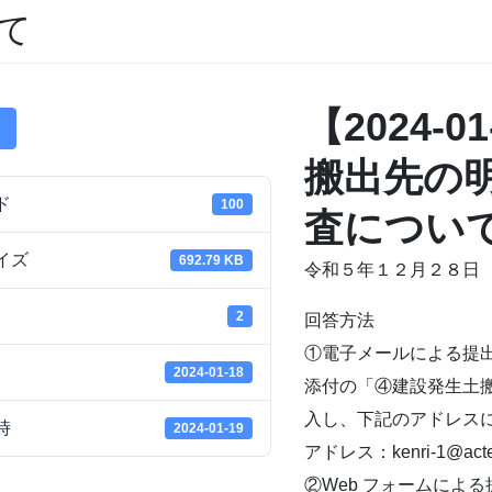
て
【2024-
搬出先の
ド
100
査につい
イズ
692.79 KB
令和５年１２月２８日
2
回答方法
①電子メールによる提
2024-01-18
添付の「④建設発生土搬
入し、下記のアドレス
時
2024-01-19
アドレス：kenri-1@actec
②Web フォームによる