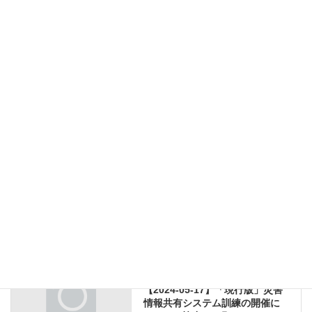
ダウンロード
（一社）熊本県建設業協会 会員様_図書ご案内・御申込書_2024年5月.pdf
1.49 MB
ダウンロード
Zoomウェビナー
九州地方整備局
国土交通省
国土交通省土木工事積算基準
その他のダウンロード
カテゴリー
Zoomウェビナー
、
九州地方整備局
、
国土交通省
、
タグ
国土交通省土木工事積算基準
大規模災害時対応システム/悪性家
前の記事
畜伝染病防疫活動等
【2024-05-17】「現行版」災害
情報共有システム訓練の開催に