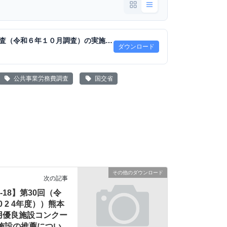
公共事業労務費調査（令和６年１０月調査）の実施について（協力のお願い）.pdf
ダウンロード
公共事業労務費調査
国交省
その他のダウンロード
次の記事
07-18】第30回（令
0 2 4年度））熊本
用優良施設コンクー
る施設の推薦につい