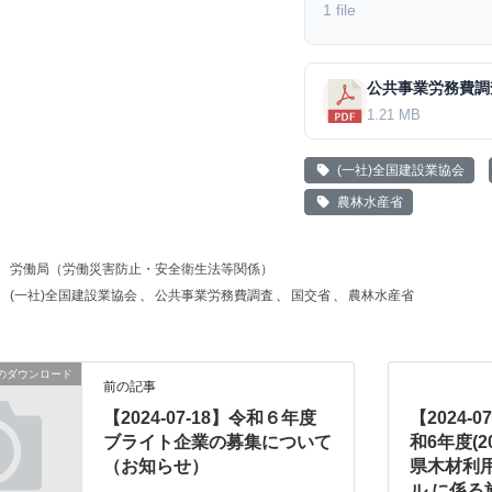
1 file
1.21 MB
(一社)全国建設業協会
農林水産省
労働局（労働災害防止・安全衛生法等関係）
(一社)全国建設業協会
、
公共事業労務費調査
、
国交省
、
農林水産省
のダウンロード
前の記事
【2024-07-18】令和６年度
【2024-
ブライト企業の募集について
和6年度(2
（お知らせ）
県木材利
ル に係