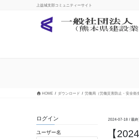
コ
ナ
上益城支部コミュニティーサイト
ン
ビ
テ
ゲ
ン
ー
ツ
シ
に
ョ
移
ン
動
に
移
動
HOME
ダウンロード
労働局（労働災害防止・安全衛
ログイン
2024-07-18
/ 最
【20
ユーザー名