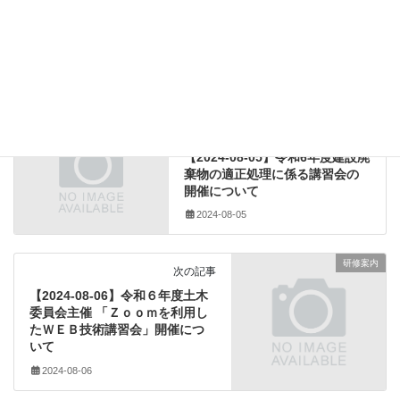
建設業法関係
カテゴリー
九州地方整備局
、
国土交通省
、
工事発注
タグ
研修案内
前の記事
【2024-08-05】令和6年度建設廃
棄物の適正処理に係る講習会の
開催について
2024-08-05
研修案内
次の記事
【2024-08-06】令和６年度⼟⽊
委員会主催 「Ｚｏｏｍを利⽤し
たＷＥＢ技術講習会」開催につ
いて
2024-08-06