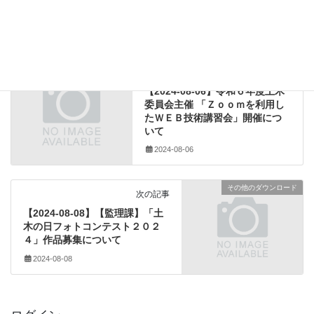
建設業法関係
カテゴリー
土地改良事業
、
改定
、
熊本県農林水産部
、
積算基準
タグ
研修案内
前の記事
【2024-08-06】令和６年度⼟⽊
委員会主催 「Ｚｏｏｍを利⽤し
たＷＥＢ技術講習会」開催につ
いて
2024-08-06
その他のダウンロード
次の記事
【2024-08-08】【監理課】「土
木の日フォトコンテスト２０２
４」作品募集について
2024-08-08