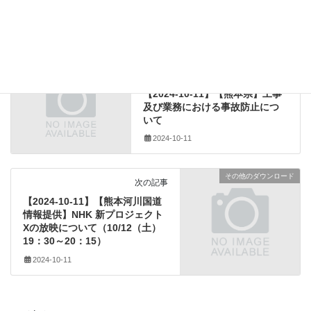
「土木の日」熊本実行委員会
、
バスツアー
、
土木の日
タグ
、
工事現場見学会
労働局（労働災害防止・安全衛生
前の記事
法等関係）
【2024-10-11】【熊本県】工事
及び業務における事故防止につ
いて
2024-10-11
その他のダウンロード
次の記事
【2024-10-11】【熊本河川国道
情報提供】NHK 新プロジェクト
Xの放映について（10/12（土）
19：30～20：15）
2024-10-11