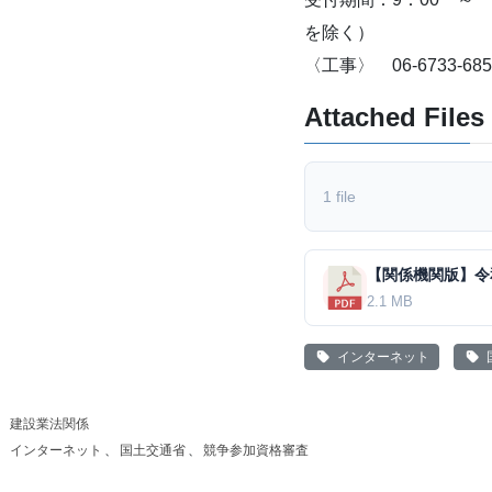
を除く）
〈工事〉 06-6733-685
Attached Files
1 file
2.1 MB
インターネット
建設業法関係
インターネット
、
国土交通省
、
競争参加資格審査