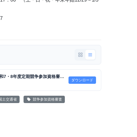
7
【関係機関版】令和7・8年度定期競争参加資格審査（競争資格審査）について.pdf
ダウンロード
国土交通省
競争参加資格審査