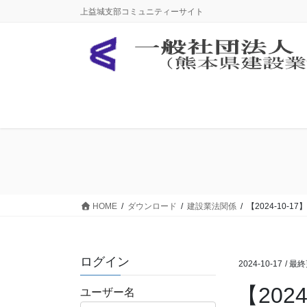
コ
ナ
上益城支部コミュニティーサイト
ン
ビ
テ
ゲ
ン
ー
ツ
シ
に
ョ
移
ン
動
に
移
動
HOME
ダウンロード
建設業法関係
【2024-10
ログイン
2024-10-17
/ 最
【20
ユーザー名