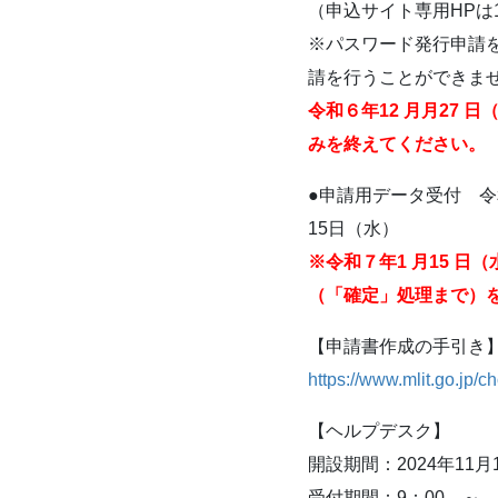
（申込サイト専用HPは
※パスワード発行申請
請を行うことができま
令和６年12 月月27 
みを終えてください。
●申請用データ受付 令和
15日（水）
※令和７年1 月15 日
（「確定」処理まで）
【申請書作成の手引き
https://www.mlit.go.jp/c
【ヘルプデスク】
開設期間：2024年11月
受付期間：9：00 ～ 1