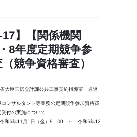
10-17】【関係機関
・8年度定期競争参
査（競争資格審査）
通省大臣官房会計課公共工事契約指導室 通達
設コンサルタント等業務の定期競争参加資格審
元受付の実施について
和6年11月1日（金）9：00 ～ 令和6年12