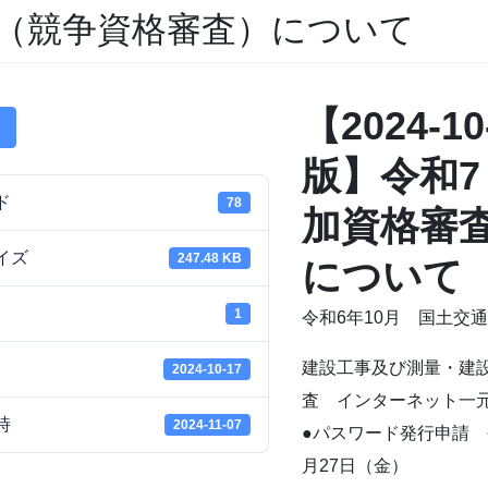
（競争資格審査）について
【2024-
版】令和7
ド
78
加資格審
イズ
247.48 KB
について
1
令和6年10月 国土交
建設工事及び測量・建
2024-10-17
査 インターネット一
時
2024-11-07
●パスワード発行申請 令
月27日（金）