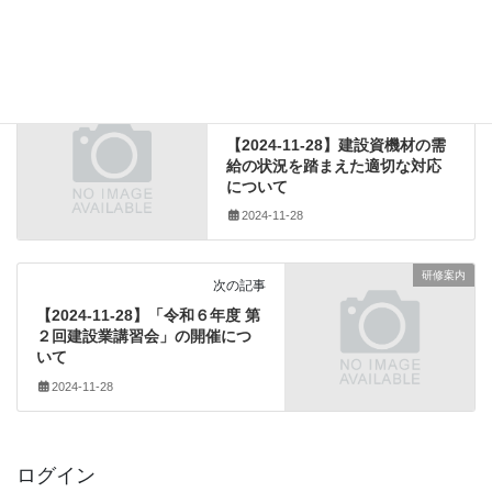
オンライン
、
九州地方整備局不動産
、
国土交通省
、
タグ
建設経済局建設業課
、
改正
、
改正建設業法
、
説明会
建設業法関係
前の記事
【2024-11-28】建設資機材の需
給の状況を踏まえた適切な対応
について
2024-11-28
研修案内
次の記事
【2024-11-28】「令和６年度 第
２回建設業講習会」の開催につ
いて
2024-11-28
ログイン