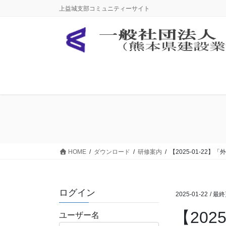
コ
ナ
上益城支部コミュニティーサイト
ン
ビ
テ
ゲ
ン
ー
ツ
シ
に
ョ
移
ン
動
に
移
動
HOME
ダウンロード
研修案内
【2025-01-2
ログイン
2025-01-22
/ 最
【20
ユーザー名