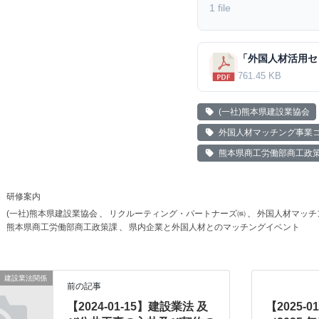
1 file
761.45 KB
(一社)熊本県建設業協会
外国人材マッチング事業
熊本県商工労働部商工政
研修案内
(一社)熊本県建設業協会
、
リクルーティング・パートナーズ㈱
、
外国人材マッチ
熊本県商工労働部商工政策課
、
県内企業と外国人材とのマッチングイベント
建設業法関係
前の記事
【2024-01-15】建設業法 及
【2025-