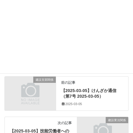
就職に係る文書募集開始時期
文部科学省初等中等教育局
その他のダウンロード
カテゴリー
(一社)熊本県建設業協会
、
タグ
中学校・高等学校卒業者の就職
、
厚生労働省人材開発統括官
、
厚生労働省職業安定局
、
就職に係る推薦
、
就職に係る推薦 選考開始期日
、
就職に係る文書募集開始時期
、
文部科学省初等中等教育局
建設支部関係
前の記事
【2025-03-05】けんざか通信
（第7号 2025-03-05）
2025-03-05
建設業法関係
次の記事
【2025-03-05】技能労働者への