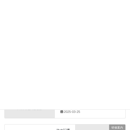
374.59 KB
ダウンロード
(一財)熊本県建設技術センター
建設業初任者実務
研修
研修案内
カテゴリー
(一財)熊本県建設技術センター
、
建設業初任者実務
、
タグ
研修
その他のダウンロード
前の記事
【2025-03-25】令和７年度建設
労働需給調査並びに令和７年度
主要建設資材需給・価格動向調
査の実施について（協力依頼）
2025-03-25
研修案内