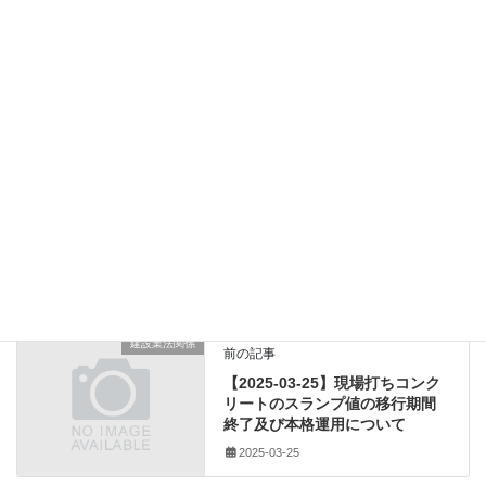
ダウンロード
土木部監理課
工期
建設業法及び公共工事の入札及び契約の適正化 の促進に関する法律の一部を
改正する法律
請負代金
請負契約
建設業法関係
カテゴリー
土木部監理課
、
工期
、
タグ
建設業法及び公共工事の入札及び契約の適正化 の促進に
関する法律の一部を改正する法律
、
請負代金
、
請負契約
建設業法関係
前の記事
【2025-03-25】現場打ちコンク
リートのスランプ値の移行期間
終了及び本格運用について
2025-03-25