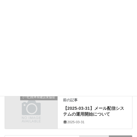
【企業】R7魅力発見フェア出展申込書.docx
23.73 KB
ダウンロード
出展
募集
土木部監理課
建設企業の魅力発見フェア
高校生
その他のダウンロード
カテゴリー
出展
、
募集
、
土木部監理課
、
タグ
建設企業の魅力発見フェア
、
高校生
(一社)熊本県建設業協会
前の記事
【2025-03-31】メール配信シス
テムの運用開始について
2025-03-31